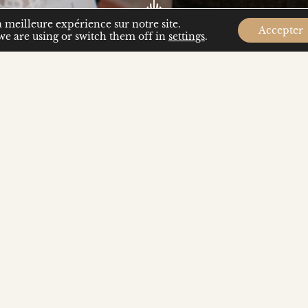
a meilleure expérience sur notre site.
Accepter
e are using or switch them off in
settings
.
epuis 2019 et donne des concerts en Europe, aux Éta
onnant la poésie musicale de chacun et pour leur fanta
 et la diversité de leurs choix de programmes mett
s, tels que les contes de fées en musique, les pièces 
siteurs s’inspirent du passé pour créer des œuvres nouv
suisse Aparté et paraîtra en 2026.
Continuez sur le site du
Duo Gray-Magamedova